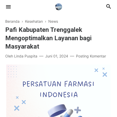
Beranda
›
Kesehatan
›
News
Pafi Kabupaten Trenggalek
Mengoptimalkan Layanan bagi
Masyarakat
Oleh
Linda Puspita
Juni 01, 2024
Posting Komentar
News
Lifestyle
Beauty
blogging
Kesehatan